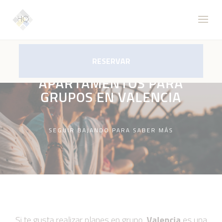
RESERVAR
APARTAMENTOS PARA
GRUPOS EN VALENCIA
SEGUIR BAJANDO PARA SABER MÁS
Si te gusta realizar planes en grupo,
Valencia
es una