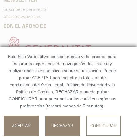
Suscríbete para recibir
ofertas especiales
CON EL APOYO DE
Este Sitio Web utiliza cookies propias y de terceros para
mejorar la experiencia de navegación del Usuario y
realizar análisis estadísticos sobre su utilización. Puede
pulsar ACEPTAR para aceptar la totalidad de
condiciones del Aviso Legal, Política de Privacidad y la
Política de Cookies, RECHAZAR o puede pulsar
CONFIGURAR para personalizar las cookies según sus
preferencias (tardará menos de 5 minutos).
©2026 HQRooms. Todos los derechos reservados. Made
by
Beezhotels
Número de Registro: EGTV-392-V
ACEPTAR
RECHAZAR
CONFIGURAR
Política de Cookies
|
Aviso Legal
|
Política de Privacidad