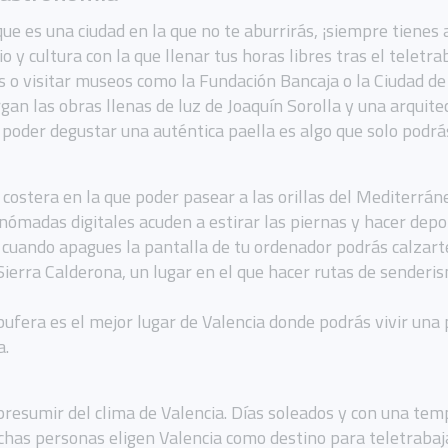
ue es una ciudad en la que no te aburrirás, ¡siempre tienes 
o y cultura con la que llenar tus horas libres tras el teletr
 o visitar museos como la Fundación Bancaja o la Ciudad de l
gan las obras llenas de luz de Joaquín Sorolla y una arquite
poder degustar una auténtica paella es algo que solo podrá
costera en la que poder pasear a las orillas del Mediterrá
y nómadas digitales acuden a estirar las piernas y hacer depo
uando apagues la pantalla de tu ordenador podrás calzarte 
Sierra Calderona, un lugar en el que hacer rutas de sender
lbufera es el mejor lugar de Valencia donde podrás vivir una
a.
resumir del clima de Valencia. Días soleados y con una te
chas personas eligen Valencia como destino para teletrabaj