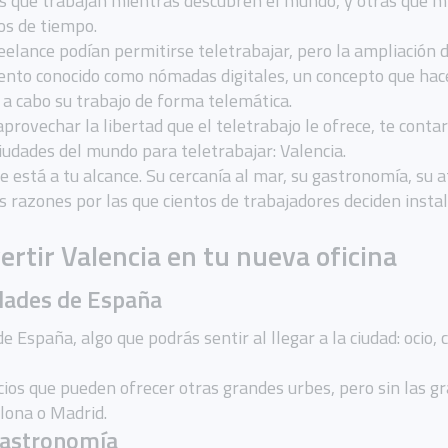
s que trabajan mientras descubren el mundo, y otras que m
dos de tiempo.
eelance podían permitirse teletrabajar, pero la ampliación 
nto conocido como nómadas digitales, un concepto que hace
 a cabo su trabajo de forma telemática.
provechar la libertad que el teletrabajo le ofrece, te cont
udades del mundo para teletrabajar: Valencia.
 está a tu alcance. Su cercanía al mar, su gastronomía, su at
as razones por las que cientos de trabajadores deciden insta
ertir Valencia en tu nueva oficina
iudades de España
 España, algo que podrás sentir al llegar a la ciudad: ocio, 
cios que pueden ofrecer otras grandes urbes, pero sin las 
elona o Madrid.
 gastronomía