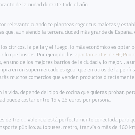
ncanto de la ciudad durante todo el año.
tor relevante cuando te planteas coger tus maletas y establ
 es que, aun siendo la tercera ciudad más grande de España
los cítricos, la pella y el fuego, lo más económico es optar
a lo que buscas. Por ejemplo, los
apartamentos de HQRoo
en uno de los mejores barrios de la ciudad y lo mejor… a u
compra en un supermercado es igual que en otros de la peníns
trarás muchos comercios que venden productos directamente 
n la vida, depende del tipo de cocina que quieras probar, pe
ad puede costar entre 15 y 25 euros por persona.
nes de tren… Valencia está perfectamente conectada para qu
ansporte público: autobuses, metro, tranvía o más de 160 kms